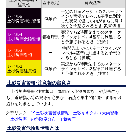
土砂災害警報・
基準設定
発表基準
注意報
一定の1kmメッシュのスネークラ
レベル5
インが実況でレベル5基準に到達
気象台
土砂災害特別警報
した状況で激しい雨がさらに降り
続くと予想されるとき(災害切迫)
実況から2時間先までのスネーク
レベル4
都道府県
ラインがレベル4基準に到達する
土砂災害危険警報
と予想されるとき（危険）
3時間先までのスネークラインが
レベル3
ー
レベル4基準に到達すると予想さ
土砂災害警報
れるとき（警戒）
実況から6時間先までのスネーク
レベル2
気象台
ラインがレベル2基準に到達する
土砂災害注意報
と予想されるとき（注意）
土砂災害警報･注意報の留意点
土砂災害警報･注意報は、降雨から予測可能な土砂災害のう
ち、避難指示等の発令が必要な土石流や集中的に発生するがけ
崩れを対象としています。
外部リンク：
土砂災害警戒情報・土砂キキクル（大雨警報
（土砂災害）の危険度分布） | 気象庁
土砂災害危険度情報とは