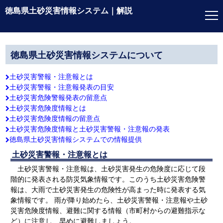
徳島県土砂災害情報システム｜解説
はじめに
徳島県土砂災害情報システムについて
利用上の注意点
土砂災害警報・注意報とは
土砂災害警報・注意報発表の目安
土砂災害危険警報発表の留意点
徳島県土砂災害
情報システムについて
土砂災害危険度情報とは
土砂災害危険度情報の留意点
操作方法
土砂災害危険度情報と土砂災害警報・注意報の発表
徳島県土砂災害情報システムでの情報提供
用語集
土砂災害警報・注意報とは
土砂災害警報・注意報は、土砂災害発生の危険度に応じて段
階的に発表される防災気象情報です。このうち土砂災害危険警
報は、大雨で土砂災害発生の危険性が高まった時に発表する気
象情報です。 雨が降り始めたら、土砂災害警報・注意報や土砂
災害危険度情報、避難に関する情報（市町村からの避難指示な
ど）に注意し、早めに避難しましょう。