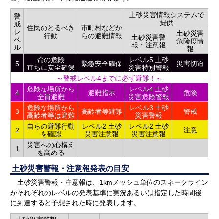
土砂災害情報システムで
警
提供
戒
住民のとるべき
市町村などか
レ
土砂災害
行動
らの避難情報
土砂災害警
ベ
危険度情
報・注意報
ル
報
命の危険
レベル5 土砂
5
緊急安全確保
災害切迫
直ちに安全確保
災害特別警報
～警戒レベル4までに必ず避難！～
危険な場所から
レベル4 土砂
4
避難指示
危険
全員避難
災害危険警報
危険な場所から
レベル3 土砂
3
高齢者等避難
警戒
高齢者等は避難
災害警報
自らの避難行動
レベル2 土砂
レベル2 土砂
2
注意
を確認
災害注意報
災害注意報
災害への心構え
1
を高める
土砂災害警報・注意報発表の目安
土砂災害警報・注意報は、1kmメッシュ単位のスネークライン
がそれぞれのレベルの発表基準に実況あるいは指定した時間後
に到達すると予想された時に発表します。