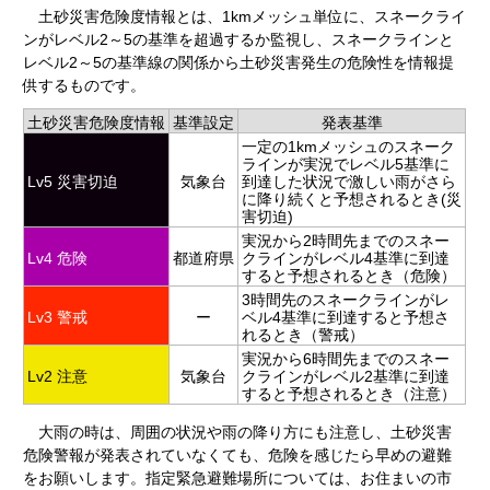
土砂災害危険度情報とは、1kmメッシュ単位に、スネークライ
ンがレベル2～5の基準を超過するか監視し、スネークラインと
レベル2～5の基準線の関係から土砂災害発生の危険性を情報提
供するものです。
土砂災害危険度情報
基準設定
発表基準
一定の1kmメッシュのスネーク
ラインが実況でレベル5基準に
Lv5 災害切迫
気象台
到達した状況で激しい雨がさら
に降り続くと予想されるとき(災
害切迫)
実況から2時間先までのスネー
Lv4 危険
都道府県
クラインがレベル4基準に到達
すると予想されるとき（危険）
3時間先のスネークラインがレ
Lv3 警戒
ー
ベル4基準に到達すると予想さ
れるとき（警戒）
実況から6時間先までのスネー
Lv2 注意
気象台
クラインがレベル2基準に到達
すると予想されるとき（注意）
大雨の時は、周囲の状況や雨の降り方にも注意し、土砂災害
危険警報が発表されていなくても、危険を感じたら早めの避難
をお願いします。指定緊急避難場所については、お住まいの市