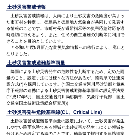
土砂災害警戒情報
土砂災害警戒情報は、大雨により土砂災害の危険度が高まっ
た市町村を特定し、徳島県と徳島地方気象台が共同して発表す
る情報のことです。市町村長が避難指示等の災害応急対応を適
時適切に行えるよう、また、住民の自主避難の判断等に利用で
きることを目的としています。
＊令和8年度5月新たな防災気象情報への移行により、廃止と
なりました。
土砂災害警戒避難基準雨量
降雨による土砂災害発生の危険性を判断するため、定めた雨
量のこと。設定手法には様々な方法があるが、徳島県では連携
案方式(*)を採用しています。(*:国土交通省河川局砂防部と気象
庁予報部の連携による土砂災害警戒避難基準雨量の設定手法案
(平成17年6月、国土交通省河川局砂防部 気象庁予報部 国土
交通省国土技術政策総合研究所))
土砂災害発生危険基準線(CL、Critical Line)
土砂災害警戒避難基準雨量の設定において、土砂災害が発生
しやすい降雨水準である領域と土砂災害が発生しにくい領域を
分けるため設定する線のことです。徳島県で採用する連携提案