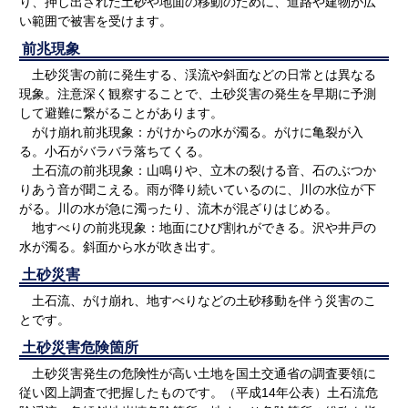
り、押し出された土砂や地面の移動のために、道路や建物が広
い範囲で被害を受けます。
前兆現象
土砂災害の前に発生する、渓流や斜面などの日常とは異なる
現象。注意深く観察することで、土砂災害の発生を早期に予測
して避難に繋がることがあります。
がけ崩れ前兆現象：がけからの水が濁る。がけに亀裂が入
る。小石がバラバラ落ちてくる。
土石流の前兆現象：山鳴りや、立木の裂ける音、石のぶつか
りあう音が聞こえる。雨が降り続いているのに、川の水位が下
がる。川の水が急に濁ったり、流木が混ざりはじめる。
地すべりの前兆現象：地面にひび割れができる。沢や井戸の
水が濁る。斜面から水が吹き出す。
土砂災害
土石流、がけ崩れ、地すべりなどの土砂移動を伴う災害のこ
とです。
土砂災害危険箇所
土砂災害発生の危険性が高い土地を国土交通省の調査要領に
従い図上調査で把握したものです。（平成14年公表）土石流危