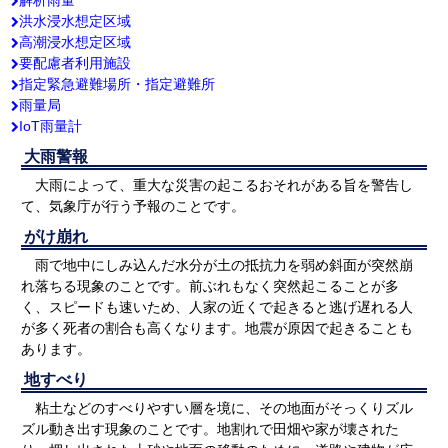
解析雨量
洪水浸水想定区域
高潮浸水想定区域
要配慮者利用施設
指定緊急避難場所・指定避難所
雨量局
IoT雨量計
大雨警報
大雨によって、重大な災害の起こるおそれがある旨を警告し
て、気象庁が行う予報のことです。
がけ崩れ
雨で地中にしみ込んだ水分が土の抵抗力を弱め斜面が突然崩
れ落ちる現象のことです。前ぶれもなく突然起こることが多
く、スピードも速いため、人家の近くで起きると逃げ遅れる人
が多く死者の割合も高くなります。地震が原因で起きることも
あります。
地すべり
粘土などのすべりやすい層を境に、その地面がそっくりズル
ズル動き出す現象のことです。地割れで田畑や家が壊された