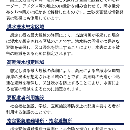
ーダー、アメダス等の地上の雨量計を組み合わせて、降水量分
布を1km四方の細かさで解析したものです。土砂災害警戒情報発
表の監視にも使用しています。
洪水浸水想定区域
想定し得る最大規模の降雨により、当該河川が氾濫した場合
に浸水が想定される区域のことです。洪水時の円滑かつ迅速な
避難を確保し、又は浸水を防止することにより、水害による被
害の軽減を図るために指定されます。
高潮浸水想定区域
想定し得る最大規模の高潮により、高潮による当該水位周知
海岸の浸水が想定される区域のことです。高潮時の円滑かつ迅
速な避難を確保し、又は浸水を防止することにより、水害によ
る被害の軽減を図るために指定されます。
要配慮者利用施設
社会福祉施設、学校、医療施設等防災上の配慮を要する者が
利用する施設のことです。
指定緊急避難場所・指定避難所
指定緊急避難場所は災害による危険が切迫した状況におい