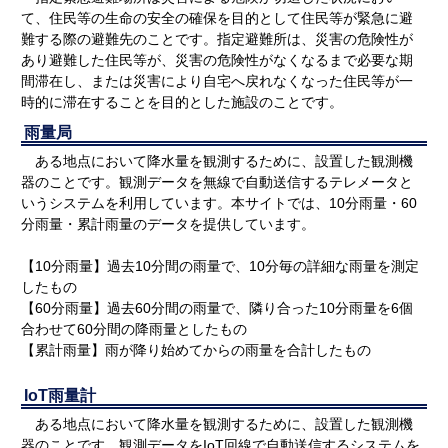
て、住民等の生命の安全の確保を目的として住民等が緊急に避
難する際の避難先のことです。指定避難所は、災害の危険性が
あり避難した住民等が、災害の危険性がなくなるまで必要な期
間滞在し、または災害により自宅へ戻れなくなった住民等が一
時的に滞在することを目的とした施設のことです。
雨量局
ある地点において降水量を観測するために、設置した観測機
器のことです。観測データを無線で自動送信するテレメータと
いうシステムを利用しています。本サイトでは、10分雨量・60
分雨量・累計雨量のデータを提供しています。
【10分雨量】過去10分間の雨量で、10分毎の詳細な雨量を測定
したもの
【60分雨量】過去60分間の雨量で、隣り合った10分雨量を6個
合わせて60分間の降雨量としたもの
【累計雨量】雨が降り始めてからの雨量を合計したもの
IoT雨量計
ある地点において降水量を観測するために、設置した観測機
器のことです。観測データをIoT回線で自動送信するシステムを