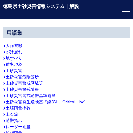
徳島県土砂災害情報システム｜解説
はじめに
用語集
利用上の注意点
大雨警報
がけ崩れ
地すべり
徳島県土砂災害
情報システムについて
前兆現象
土砂災害
操作方法
土砂災害危険箇所
土砂災害警戒区域等
用語集
土砂災害警戒情報
土砂災害警戒避難基準雨量
土砂災害発生危険基準線(CL、Critical Line)
土壌雨量指数
土石流
避難指示
レーダー雨量