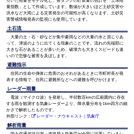
引いた雨量をモデル化し、各タンクの貯留量の合計を「土壌雨
量指数」として作成しています。数値が大きいほど土砂災害や
洪水など大雨による災害発生の可能性が高くなります。土砂災
害警戒情報発表の監視にも使用しています。
土石流
大量の土・石・砂などが集中豪雨などの大量の水と混じりあ
って、津波のように出てくる現象のことです。流れの先端部に
大きな石があることが多いため、破壊力も大きくスピードも速
いので悲惨な被害を及ぼします。
避難指示
住民の生命や身体に危害のおそれがあるときに市町村長が発
表する情報で、住民に避難所などへの避難を呼びかけます。
レーダー雨量
電波（マイクロ波）を発射し、半径数百kmの広範囲内に存在
する雨を観測する気象レーダーより、降水量分布を1km四方の細
かさで解析したものです。
外部リンク：
レーダー・ナウキャスト｜気象庁
解析雨量
国土交通省河川局・道路局と気象庁が全国に設置しているレ