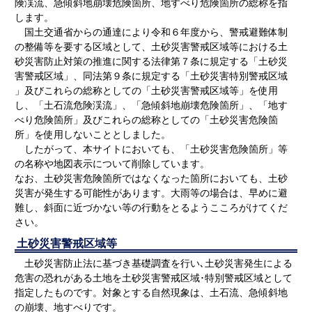
険渓流、急傾斜地崩壊危険箇所、地すべり危険箇所の総称を指
します。
国土交通省からの通達により令和６年度から、警戒避難体制
の整備等を要する区域として、土砂災害警戒区域等における土
砂災害防止対策の推進に関する法律第７条に規定する「土砂災
害警戒区域」、同法第９条に規定する「土砂災害特別警戒区域
」及びこれらの総称としての「土砂災害警戒区域等」を使用
し、「土石流危険渓流」、「急傾斜地崩壊危険箇所」、「地す
べり危険箇所」及びこれらの総称としての「土砂災害危険箇
所」を使用しないこととしました。
したがって、本サイトにおいても、「土砂災害危険箇所」等
の名称や地図表示について削除しています。
なお、土砂災害危険箇所ではなくなった箇所においても、土砂
災害が発生する可能性があります。大雨等の場合は、早めに避
難し、斜面に近づかない等の行動をとるようこころがけてくだ
さい。
土砂災害警戒区域等
土砂災害防止法に基づき基礎調査を行い､土砂災害発生による
危害の恐れがある土地を土砂災害警戒区域･特別警戒区域として
指定したものです。対象とする自然現象は、土石流、急傾斜地
の崩壊、地すべりです。