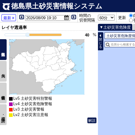
徳島県土砂災害情報システム
時間の
更新
最新
切替間隔
レイヤ透過率
土砂災害危険度
%
土砂災害危険度情報(1k
閉
じ
る
Lv5 土砂災害特別警報
Lv4 土砂災害危険警報
Lv3 土砂災害警報
Lv2 土砂災害注意報
座標･計測
解説