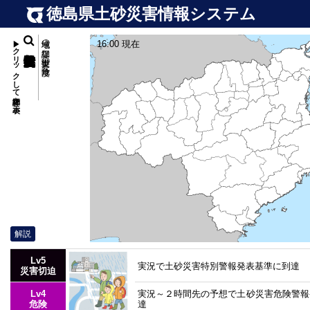
徳島県土砂災害情報システム
▶クリックして詳細を表示
地域の詳細な土砂災害の危険度
16:00 現在
解説
Lv5
実況で土砂災害特別警報発表基準に到達
災害切迫
Lv4
実況～２時間先の予想で土砂災害危険警報
危険
達