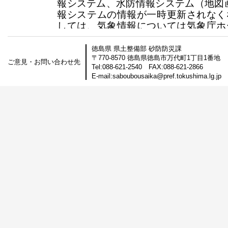
報システム、水防情報システム（地図
報システムの情報が一時更新されなく
しては、気象情報については気象庁ホ
認ください。
徳島県 県土整備部 砂防防災課
2026/06/26
本日１６時から実施していた緊急メ
〒770-8570 徳島県徳島市万代町1丁目1番地
て、完了しましたのでお知らせします
ご意見・お問い合わせ先
Tel:
088-621-2540
FAX:
088-621-2866
2026/06/26
本日１６時から３０分程度、土砂災害
E-mail:
saboubousaika@pref.tokushima.lg.jp
水防情報伝達システムの緊急メンテナ
ますので、一時的に情報が更新されな
ましては、気象情報については気象庁
確認ください。
2026/06/02
徳島県土砂災害情報システム（スマー
砂災害危険度情報（地図画面）におい
象情報発表状況が「危険警報発表なし
象が発生しています。 気象情報の正
ましては、「気象情報」をご確認くだ
上の「危険警報発表なし」をタップ
報」画面を表示できます。
2026/05/28
本システムは、新しい防災気象情報へ