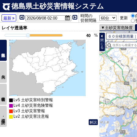
徳島県土砂災害情報システム
時間の
更新
最新
切替間隔
レイヤ透過率
土砂災害危険度
%
６０分積算雨量｜実況 
閉
じ
る
Lv5 土砂災害特別警報
Lv4 土砂災害危険警報
Lv3 土砂災害警報
Lv2 土砂災害注意報
座標･計測
解説