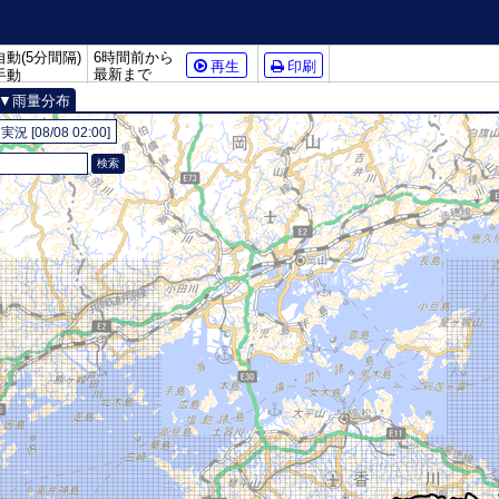
6時間前から
自動(5分間隔)
再生
印刷
最新まで
手動
雨量分布
[08/08 02:00]