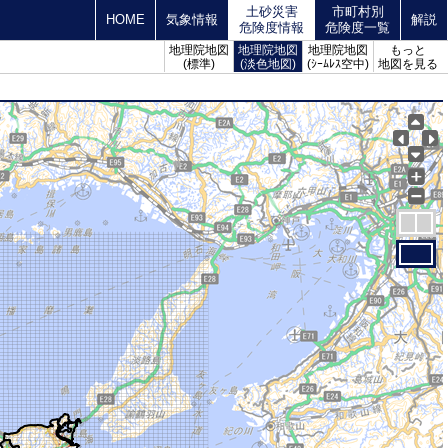
土砂災害
市町村別
HOME
気象情報
解説
危険度情報
危険度一覧
地理院地図
地理院地図
地理院地図
もっと
(標準)
(淡色地図)
(ｼｰﾑﾚｽ空中)
地図を見る